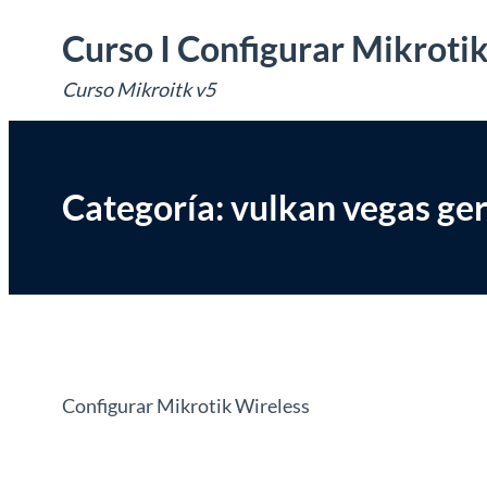
Saltar
Curso I Configurar Mikroti
al
Curso Mikroitk v5
contenido
Categoría:
vulkan vegas ge
Configurar Mikrotik Wireless